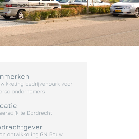
enmerken
wikkeling bedrijvenpark voor
verse ondernemers
catie
sersdijk te Dordrecht
drachtgever
gen ontwikkeling GN Bouw