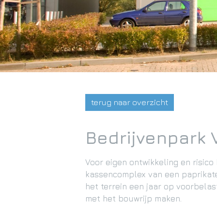
terug naar overzicht
Bedrijvenpark 
Voor eigen ontwikkeling en risic
kassencomplex van een paprikate
het terrein een jaar op voorbela
met het bouwrijp maken.