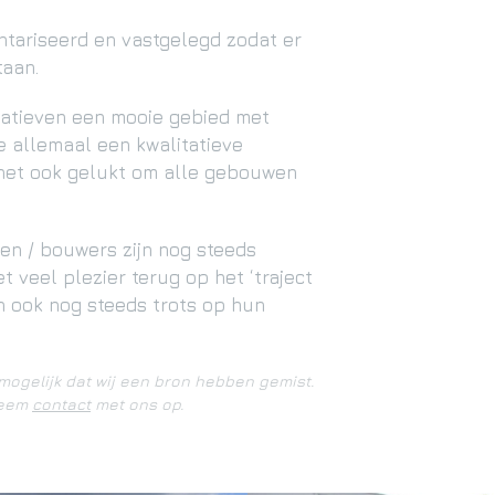
ntariseerd en vastgelegd zodat er
aan.
tiatieven een mooie gebied met
e allemaal een kwalitatieve
 het ook gelukt om alle gebouwen
ten / bouwers zijn nog steeds
t veel plezier terug op het ‘traject
n ook nog steeds trots op hun
mogelijk dat wij een bron hebben gemist.
neem
contact
met ons op.