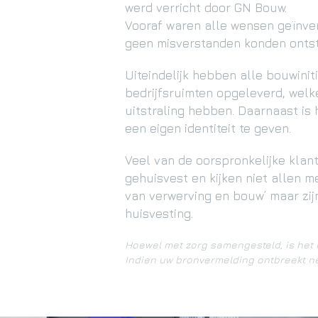
werd verricht door GN Bouw.
Vooraf waren alle wensen geïnve
geen misverstanden konden ontst
Uiteindelijk hebben alle bouwini
bedrijfsruimten opgeleverd, welk
uitstraling hebben. Daarnaast is
een eigen identiteit te geven.
Veel van de oorspronkelijke klan
gehuisvest en kijken niet allen me
van verwerving en bouw’ maar zij
huisvesting.
Hoewel met zorg samengesteld, is het 
Indien uw bronvermelding ontbreekt 