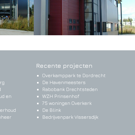
Recente projecten
Overkamppark te Dordrecht
rg
De Havenmeesters
d
Rabobank Drechtsteden
ud en
WZH Prinsenhof
75 woningen Overkerk
derhoud
De Blink
eheer
Bedrijvenpark Vissersdijk