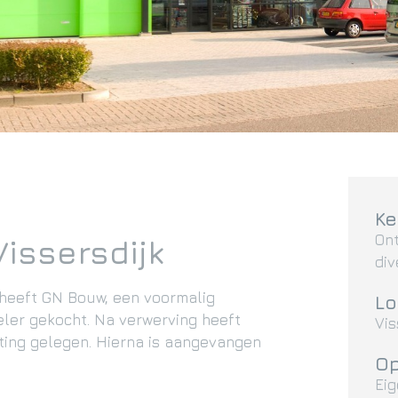
K
Ont
Vissersdijk
di
o heeft GN Bouw, een voormalig
Lo
ler gekocht. Na verwerving heeft
Vis
sting gelegen. Hierna is aangevangen
Op
Ei