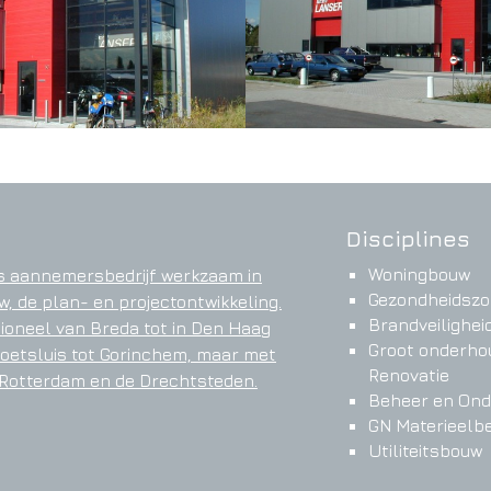
Disciplines
Woningbouw
s aannemersbedrijf werkzaam in
Gezondheidszo
, de plan- en projectontwikkeling.
Brandveilighei
tioneel van Breda tot in Den Haag
Groot onderho
oetsluis tot Gorinchem, maar met
Renovatie
 Rotterdam en de Drechtsteden.
Beheer en On
GN Materieelb
Utiliteitsbouw