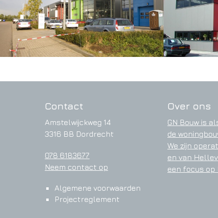
Contact
Over ons
Amstelwijckweg 14
GN Bouw is al
3316 BB Dordrecht
de woningbouw
We zijn opera
078 6183677
en van Hellev
Neem contact op
een focus op
Algemene voorwaarden
Projectreglement